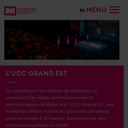
MENU
L’UCC GRAND EST
En remplissant les critères de sélection, en
acceptant les règles professionnelles et
déontologiques établies par l’UCC Grand Est, nos
membres offrent toutes les garanties de sérieux
pour un service à la hauteur des exigences des
annonceurs publics ou privés.