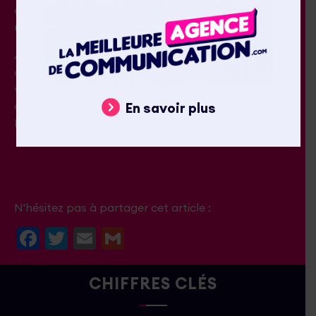
à des problématiques locales, régionales,
nationales, voire internationales.
Avec nos technologies propriétaires, le but étant
d’éviter la déperdition et d’optimiser la diffusion de
votre communication en utilisant l’ensemble de la
chaîne programmatique (Display, Audio, TV, Search,
En savoir plus
Réseaux sociaux…).
N'hésitez pas à partager cet article :
Facebook
Twitter
Email
Gmail
CHIFFRES CLÉS