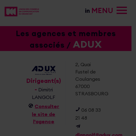
MENU
Les agences et membres
ADUX
associés /
2, Quai
Fustel de
Coulanges
Dirigeant(s)
67000
-
Dimitri
STRASBOURG
LANGOLF
Consulter
06 08 33
le site de
21 48
l'agence
dlangolf@adux.com