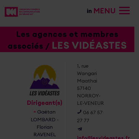
MENU
Les agences et membres
LES VIDÉASTES
associés /
1, rue
Wangari
Maathai
57140
NORROY-
Dirigeant(s)
LE-VENEUR
-
Gaëtan
06 67 57
LOMBARD -
27 77
Florian
RAVENEL
info@lesvideastes.fr