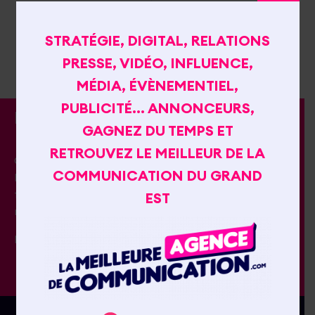
l'agence
cactus.fr
STRATÉGIE, DIGITAL, RELATIONS
PRESSE, VIDÉO, INFLUENCE,
MÉDIA, ÉVÈNEMENTIEL,
PUBLICITÉ… ANNONCEURS,
PRÉSENTATION
GAGNEZ DU TEMPS ET
RETROUVEZ LE MEILLEUR DE LA
Chez Cactus nous ne laissons rien au hasard.
COMMUNICATION DU GRAND
L’exigence de nos prestations, la qualité de nos
fournisseurs ou partenaires et l’attention portée à
EST
nos clients sont nos fers de lance.
N'hésitez pas à partager cet article :
Facebook
Twitter
Email
Gmail
CHIFFRES CLÉS