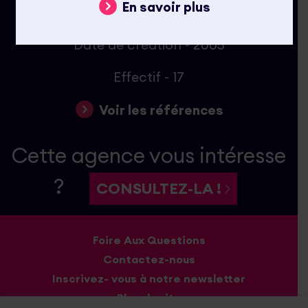
En savoir plus
Date de création -
2005
Effectif -
17
Voir les références
Cette agence vous intéresse
?
CONSULTEZ-LA !
Foire Aux Questions
Contactez-nous
Inscrivez- vous à notre newsletter
Plan du site