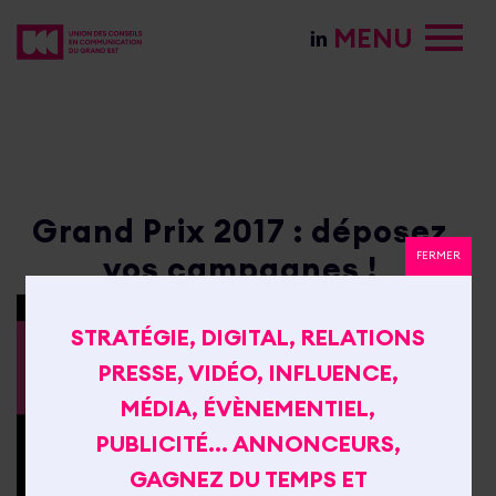
MENU
Tagged:
Grand Prix UCC
Grand Est
Grand Prix 2017 : déposez
FERMER
vos campagnes !
STRATÉGIE, DIGITAL, RELATIONS
PRESSE, VIDÉO, INFLUENCE,
MÉDIA, ÉVÈNEMENTIEL,
PUBLICITÉ… ANNONCEURS,
GAGNEZ DU TEMPS ET