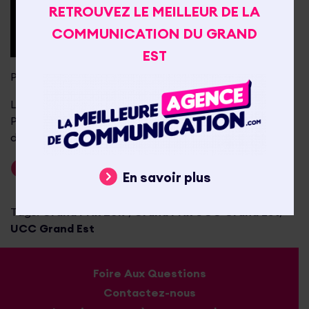
RETROUVEZ LE MEILLEUR DE LA
COMMUNICATION DU GRAND
EST
Posté le 17 août 2017
Actualités
La plateforme de dépôt des dossiers pour le Grand
Prix 2017 de l’UCC Grand Est est ouverte. Date limite
de dépôt des candidatures : le 30 septembre.
Lire la suite
En savoir plus
Tags:
Grand Prix 2017
,
Grand Prix UCC Grand Est
,
UCC Grand Est
Foire Aux Questions
Contactez-nous