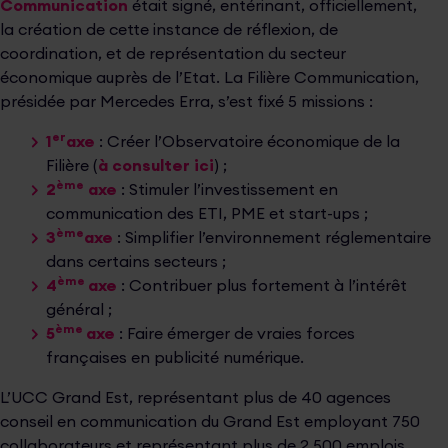
Communication
était signé, entérinant, officiellement,
la création de cette instance de réflexion, de
coordination, et de représentation du secteur
économique auprès de l’Etat. La Filière Communication,
présidée par Mercedes Erra, s’est fixé 5 missions :
er
1
axe
: Créer l’Observatoire économique de la
Filière (
à consulter ici
) ;
ème
2
axe
: Stimuler l’investissement en
communication des ETI, PME et start-ups ;
ème
3
axe
: Simplifier l’environnement réglementaire
dans certains secteurs ;
ème
4
axe
: Contribuer plus fortement à l’intérêt
général ;
ème
5
axe
: Faire émerger de vraies forces
françaises en publicité numérique.
L’UCC Grand Est, représentant plus de 40 agences
conseil en communication du Grand Est employant 750
collaborateurs et représentant plus de 2 500 emplois