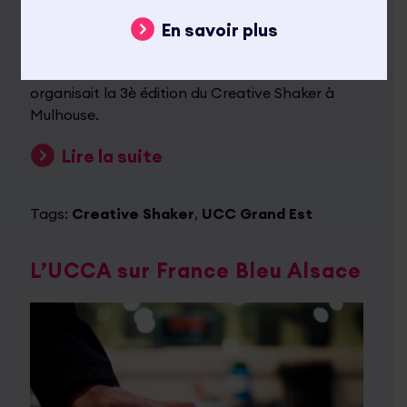
Posté le 28 août 2025
Actualités
,
L'UCC Grand
En savoir plus
Est
Les 19 et 20 juin derniers, l’UCC Grand Est
organisait la 3è édition du Creative Shaker à
Mulhouse.
Lire la suite
Tags:
Creative Shaker
,
UCC Grand Est
L’UCCA sur France Bleu Alsace