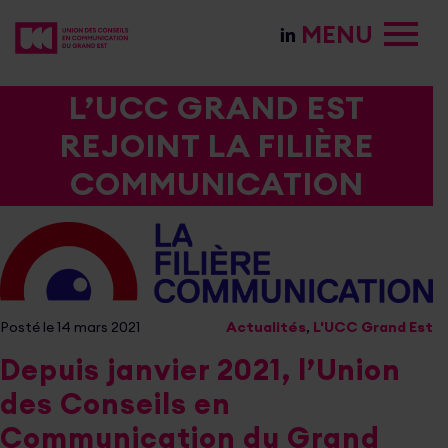
MENU
L’UCC GRAND EST
REJOINT LA FILIÈRE
COMMUNICATION
Posté le 14 mars 2021
Actualités
,
L'UCC Grand Est
Depuis janvier 2021, l’Union
des Conseils en
Communication du Grand