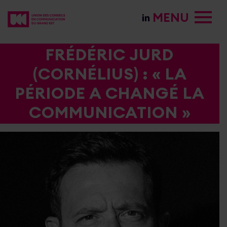
MENU
FRÉDÉRIC JURD
(CORNÉLIUS) : « LA
PÉRIODE A CHANGÉ LA
COMMUNICATION »