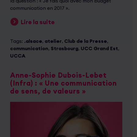
la question : « Je fais quoi avec mon budget
communication en 2017 ».
Lire la suite
Tags:
.alsace
,
atelier
,
Club de la Presse
,
communication
,
Strasbourg
,
UCC Grand Est
,
UCCA
Anne-Sophie Dubois-Lebet
(Infra) : « Une communication
de sens, de valeurs »