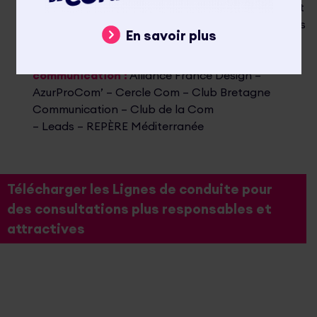
Méditerranée, Communication publique – Syndicat
National des Directeurs Généraux des Collectivités
En savoir plus
Territoriales
Autres organisations professionnelles de la
communication :
Alliance France Design –
AzurProCom’ – Cercle Com – Club Bretagne
Communication – Club de la Com
– Leads – REPÈRE Méditerranée
Télécharger les Lignes de conduite pour
des consultations plus responsables et
attractives