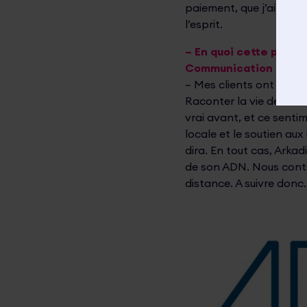
paiement, que j’ai bien
l’esprit.
– En quoi cette péri
Communication a-t-ell
– Mes clients ont const
Raconter la vie de l’entr
vrai avant, et ce sent
locale et le soutien aux
dira. En tout cas, Arkad
de son ADN. Nous conti
distance. A suivre donc