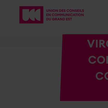
VIR
COM
C