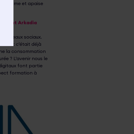
uffe l’âme et apaise
comment Arkadia
es réseaux sociaux.
alité : c’était déjà
rône la consommation
urée ? L’avenir nous le
digitaux font partie
pect formation à