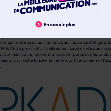
 entendu accepté. L’entraide entre chefs d’entreprise récha
ode changera-t-elle la communication des marques et 
En savoir plus
e prévu de s’adapter ?
até l’impact d’une communication plus « personnelle » sur l
eprise et de ses salariés rattache le virtuel d’un écran à la ré
iment est renforcé en ce moment, dans notre société qui p
 PME. Cette proximité virtuelle se poursuivra-t-elle dans la d
ia Communication parvient à travailler parce que les outils 
nuerons sur cette lancée, en renforçant certainement l’as
…