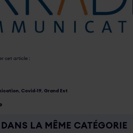
 cet article :
k
r
il
mail
ication
,
Covid-19
,
Grand Est
e
DANS LA MÊME CATÉGORIE