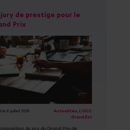
jury de prestige pour le
and Prix
 le 6 juillet 2015
Actualités
,
L'UCC
Grand Est
omposition du jury du Grand Prix de