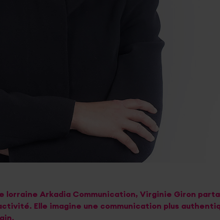
e lorraine Arkadia Communication, Virginie Giron parta
ctivité. Elle imagine une communication plus authentiq
ain.