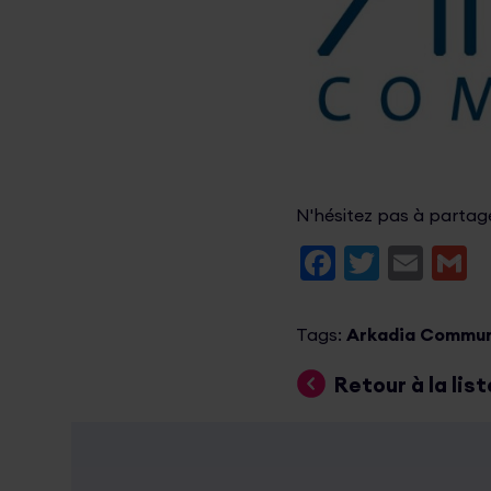
N'hésitez pas à partager
Faceboo
Twitte
Ema
G
Tags:
Arkadia Commun
Retour à la list