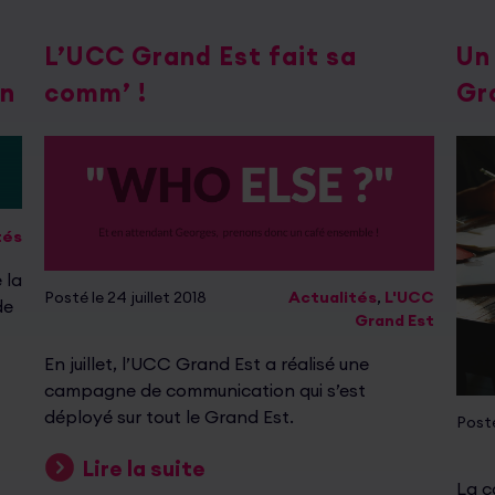
L’UCC Grand Est fait sa
Un 
on
comm’ !
Gr
tés
 la
Posté le 24 juillet 2018
Actualités
,
L'UCC
de
Grand Est
En juillet, l’UCC Grand Est a réalisé une
campagne de communication qui s’est
déployé sur tout le Grand Est.
Posté
Lire la suite
La c