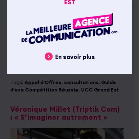
EST
Posté le 19 avril 2018
Actualités
,
L'UCC Grand
Est
Régulièrement, les agences de communication
sont confrontées à des pratiques peu
respectueuses de leur travail lors des
consultations. Nous réagissons.
En savoir plus
Lire la suite
Tags:
Appel d'Offres
,
consultations
,
Guide
d'une Compétition Réussie
,
UCC Grand Est
Véronique Millet (Triptik Com)
: « S’imaginer autrement »