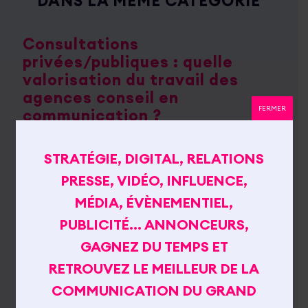
DANS LA MÊME CATÉGORIE
Consultations
privées/publiques : quelle
valorisation du travail des
agences conseil en
FERMER
communication ?
STRATÉGIE, DIGITAL, RELATIONS
PRESSE, VIDÉO, INFLUENCE,
MÉDIA, ÉVÈNEMENTIEL,
PUBLICITÉ… ANNONCEURS,
GAGNEZ DU TEMPS ET
RETROUVEZ LE MEILLEUR DE LA
COMMUNICATION DU GRAND