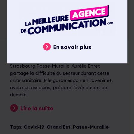
En savoir plus
Posté le 25 avril 2020
Actualités
Co-gérant de l’agence événementielle basée à
Strasbourg Passe-Muraille, Aurélie Ehret
partage la difficulté du secteur durant cette
crise sanitaire. Elle garde espoir en l’avenir et,
avec ses associés, prépare l’événement de
demain.
Lire la suite
Tags:
Covid-19
,
Grand Est
,
Passe-Muraille