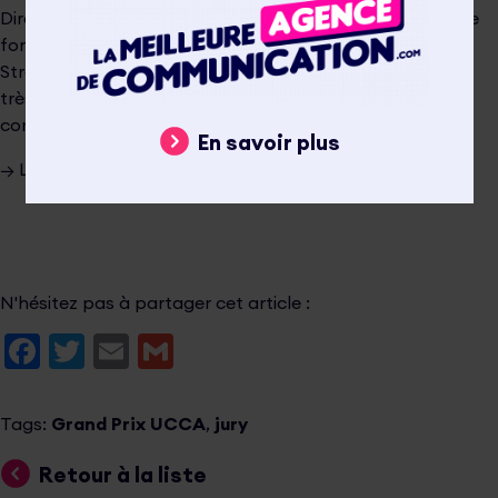
Directrice de la communication de la
Soprema
, elle a une
formation dans la communication (DUT Info-Com de
Strasbourg). Artiste peintre en parallèle, elle apportera
très certainement son regard aux campagnes en
compétition.
En savoir plus
→ La suivre sur Twitter :
@murielmeynle
N'hésitez pas à partager cet article :
Facebook
Twitter
Email
Gmail
Tags:
Grand Prix UCCA
,
jury
Retour à la liste