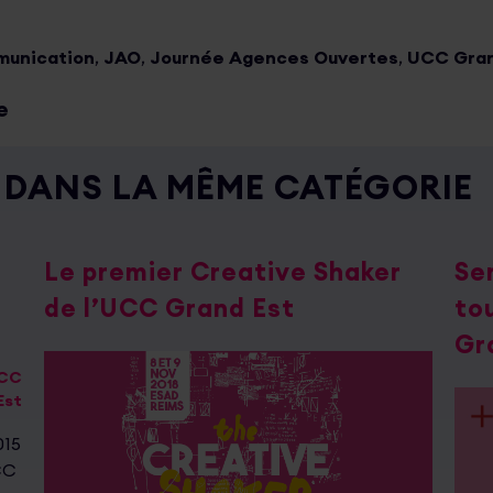
munication
,
JAO
,
Journée Agences Ouvertes
,
UCC Gran
e
DANS LA MÊME CATÉGORIE
Le premier Creative Shaker
Se
de l’UCC Grand Est
to
Gr
UCC
Est
015
CC