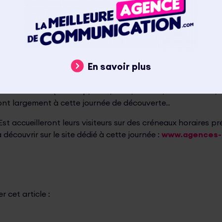
écouverte des métiers et des expertises, apéritif, présentat
 fort d’aller à la rencontre des étudiants en communicatio
rs d’agence. C’est en favorisant les contacts privilégiés et 
eants des agences que les étudiants pourront mieux appréhe
étiers de passion et d’épanouissement.
En savoir plus
C Grand Est a initié à la rentrée scolaire dernière des
part
 du Grand Est
(e-artsup, EFAP, ISEG, ISCOM, Mediaschool, 
ront largement à cette journée de découverte..
 accueilleront leurs visiteurs sur des créneaux horaires pré
écouvrir sur le site dédié à cette journée :
www.agences-
 cet article :
k
r
il
mail