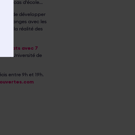
ion de cas d’école…
n afin de développer
les échanges avec les
nder la réalité des
enariats avec 7
MJM, Université de
cis entre 9h et 19h.
ouvertes.com