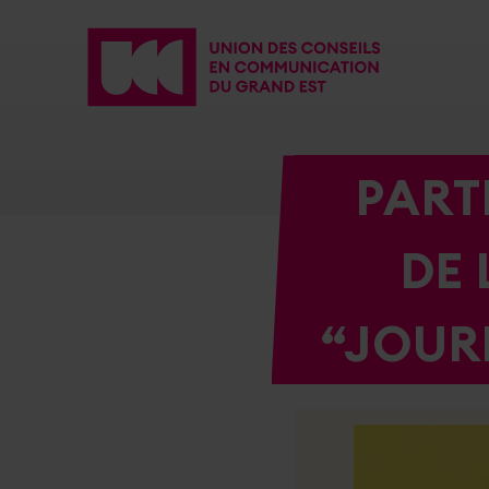
PART
DE 
“JOUR