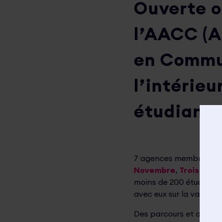
Ouverte o
l’AACC (A
en Commun
l’intérieu
étudiants
7 agences membres de 
Novembre
,
Troisetplu
moins de 200 étudiant
avec eux sur la variété 
Des parcours et activit