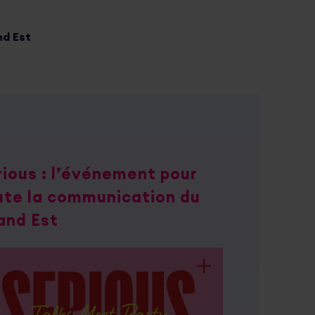
d Est
rious : l’événement pour
ute la communication du
and Est