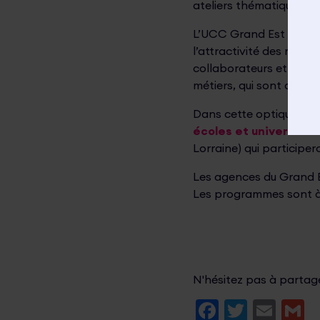
ateliers thématiques, d
L’UCC Grand Est se fait
l’attractivité des métie
collaborateurs et dirig
métiers, qui sont des m
Dans cette optique l’UC
écoles et universités
Lorraine) qui participe
Les agences du Grand Est
Les programmes sont à d
N'hésitez pas à partager
Faceboo
Twitte
Ema
G